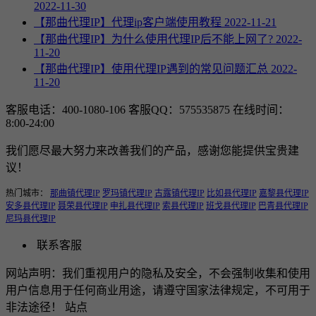
2022-11-30
【那曲代理IP】代理ip客户端使用教程
2022-11-21
【那曲代理IP】为什么使用代理IP后不能上网了?
2022-
11-20
【那曲代理IP】使用代理IP遇到的常见问题汇总
2022-
11-20
客服电话：400-1080-106
客服QQ：575535875
在线时间：
8:00-24:00
我们愿尽最大努力来改善我们的产品，感谢您能提供宝贵建
议！
热门城市：
那曲镇代理IP
罗玛镇代理IP
古露镇代理IP
比如县代理IP
嘉黎县代理IP
安多县代理IP
聂荣县代理IP
申扎县代理IP
索县代理IP
班戈县代理IP
巴青县代理IP
尼玛县代理IP
联系客服
网站声明：我们重视用户的隐私及安全，不会强制收集和使用
用户信息用于任何商业用途，请遵守国家法律规定，不可用于
非法途径！ 站点