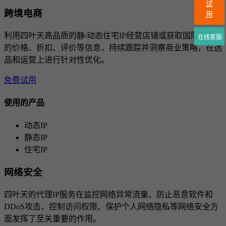
试
跨境电商
用
利用四叶天高品质的静/动态住宅IP经营店铺或获取国际竞品
在线客服
的价格、折扣、评价等信息，持续跟踪并洞察商业策略，在选
品和运营上进行针对性优化。
免费试用
使用的产品
动态IP
静态IP
住宅IP
网络安全
四叶天的代理IP服务在监控网络异常流量、防止恶意软件和
DDoS攻击、控制访问权限、保护个人网络隐私等网络安全方
面发挥了至关重要的作用。