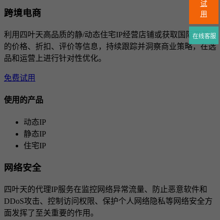
试
跨境电商
用
利用四叶天高品质的静/动态住宅IP经营店铺或获取国际竞品
在线客服
的价格、折扣、评价等信息，持续跟踪并洞察商业策略，在选
品和运营上进行针对性优化。
免费试用
使用的产品
动态IP
静态IP
住宅IP
网络安全
四叶天的代理IP服务在监控网络异常流量、防止恶意软件和
DDoS攻击、控制访问权限、保护个人网络隐私等网络安全方
面发挥了至关重要的作用。