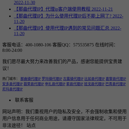
2022-11-30
【那曲代理IP】代理ip客户端使用教程
2022-11-21
【那曲代理IP】为什么使用代理IP后不能上网了?
2022-
11-20
【那曲代理IP】使用代理IP遇到的常见问题汇总
2022-
11-20
客服电话：400-1080-106
客服QQ：575535875
在线时间：
8:00-24:00
我们愿尽最大努力来改善我们的产品，感谢您能提供宝贵建
议！
热门城市：
那曲镇代理IP
罗玛镇代理IP
古露镇代理IP
比如县代理IP
嘉黎县代理IP
安多县代理IP
聂荣县代理IP
申扎县代理IP
索县代理IP
班戈县代理IP
巴青县代理IP
尼玛县代理IP
联系客服
网站声明：我们重视用户的隐私及安全，不会强制收集和使用
用户信息用于任何商业用途，请遵守国家法律规定，不可用于
非法途径！ 站点