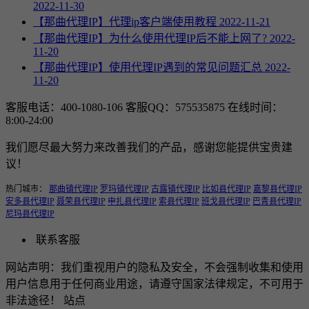
2022-11-30
【那曲代理IP】代理ip客户端使用教程
2022-11-21
【那曲代理IP】为什么使用代理IP后不能上网了?
2022-
11-20
【那曲代理IP】使用代理IP遇到的常见问题汇总
2022-
11-20
客服电话：400-1080-106
客服QQ：575535875
在线时间：
8:00-24:00
我们愿尽最大努力来改善我们的产品，感谢您能提供宝贵建
议！
热门城市：
那曲镇代理IP
罗玛镇代理IP
古露镇代理IP
比如县代理IP
嘉黎县代理IP
安多县代理IP
聂荣县代理IP
申扎县代理IP
索县代理IP
班戈县代理IP
巴青县代理IP
尼玛县代理IP
联系客服
网站声明：我们重视用户的隐私及安全，不会强制收集和使用
用户信息用于任何商业用途，请遵守国家法律规定，不可用于
非法途径！ 站点