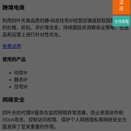
试
跨境电商
用
利用四叶天高品质的静/动态住宅IP经营店铺或获取国际竞品
在线客服
的价格、折扣、评价等信息，持续跟踪并洞察商业策略，在选
品和运营上进行针对性优化。
免费试用
使用的产品
动态IP
静态IP
住宅IP
网络安全
四叶天的代理IP服务在监控网络异常流量、防止恶意软件和
DDoS攻击、控制访问权限、保护个人网络隐私等网络安全方
面发挥了至关重要的作用。